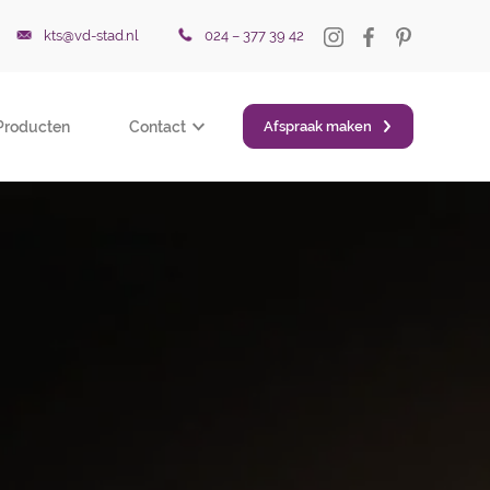
kts@vd-stad.nl
024 – 377 39 42
Producten
Contact
Afspraak maken