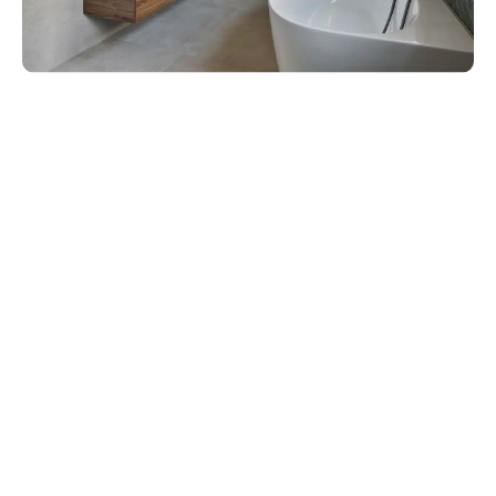
Stappen in het badkamer
renovatieproces
Elke badkamer renovatie bij Van der Stad begint met een goed
doordacht ontwerp. Samen met onze experts inventariseren we
uw wensen en vertalen deze naar een plan. Wat zijn de kleuren en
materialen die u mooi vindt? Hoe wilt u de ruimte indelen en
welke elementen zijn voor u essentieel? Wij zorgen ervoor dat elk
detail van het ontwerp aansluit bij uw stijl en wensen.
Na het ontwerpen volgt de uitvoering. Het oude sanitair en de
tegels worden verwijderd om plaats te maken voor nieuwe
installaties en een frisse indeling. Elke stap in het proces wordt
nauwkeurig gepland. Zo zorgen we ervoor dat uw badkamer snel
en efficiënt wordt omgetoverd tot een ruimte die aan alle eisen