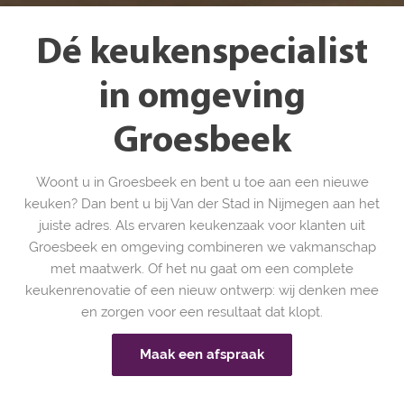
Dé keukenspecialist
in omgeving
Groesbeek
Woont u in Groesbeek en bent u toe aan een nieuwe
keuken? Dan bent u bij Van der Stad in Nijmegen aan het
juiste adres. Als ervaren keukenzaak voor klanten uit
Groesbeek en omgeving combineren we vakmanschap
met maatwerk. Of het nu gaat om een complete
keukenrenovatie of een nieuw ontwerp: wij denken mee
en zorgen voor een resultaat dat klopt.
Maak een afspraak